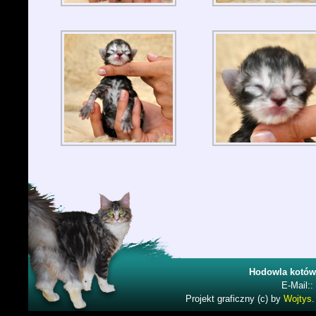
Hodowla kotów
E-Mail::
Projekt graficzny (c) by
Wojtys
.