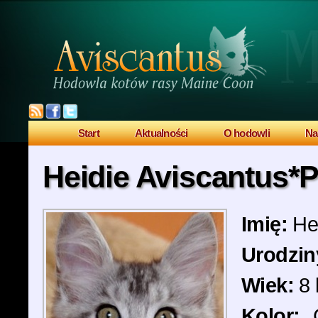
Start
Aktualności
O hodowli
Na
Heidie Aviscantus*
Imię:
Hei
Urodzin
Wiek:
8 
Kolor:
C