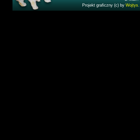
Projekt graficzny (c) by
Wojtys
.