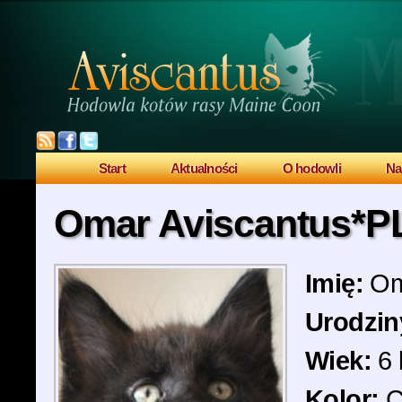
Start
Aktualności
O hodowli
Na
Omar Aviscantus*P
Imię:
Om
Urodzin
Wiek:
6 
Kolor:
C